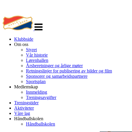
Veksle
navigasjon
Klubbside
Om oss
Styret
Vår historie
Lørenhallen
Årsberetninger og årlige møter
Retningslinjer for publisering av bilder og film
Sponsorer og samarbeidspartnere
Sportsplan
Medlemskap
Innmelding
Treningsavgifter
Treningstider
Aktiviteter
Våre lag
Håndballskolen
Håndballskolen