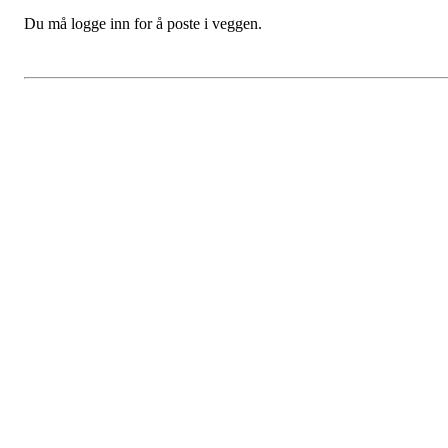
Du må logge inn for å poste i veggen.
HL IL - HÅNDBALL
Spireaveien 3
0580 Oslo
Org. nr.: 935538378
dl@hasle-loren.no
Idretter
Innebandy
Ishockey
yngres
Sykkel