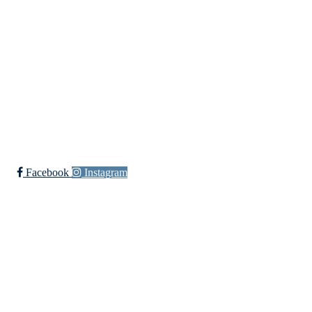
Fotball
Håndball
Ski
Ishockey Elite
Bli medlem i klubben!
Trykk her for innmelding
Facebook
Instagram