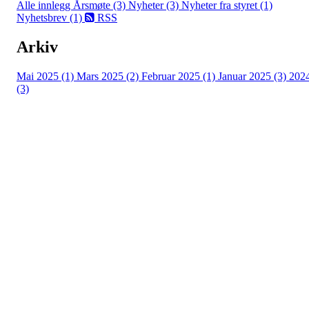
Alle innlegg
Årsmøte (3)
Nyheter (3)
Nyheter fra styret (1)
Nyhetsbrev (1)
RSS
Arkiv
Mai 2025 (1)
Mars 2025 (2)
Februar 2025 (1)
Januar 2025 (3)
202
(3)
HL IL - HÅNDBALL
Spireaveien 3
0580 Oslo
Org. nr.: 935538378
dl@hasle-loren.no
Idretter