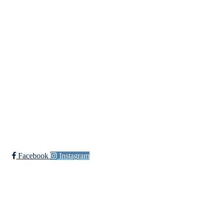
Innebandy
Ishockey
yngres
Sykkel
Fotball
Håndball
Ski
Ishockey Elite
Bli medlem i klubben!
Trykk her for innmelding
Facebook
Instagram