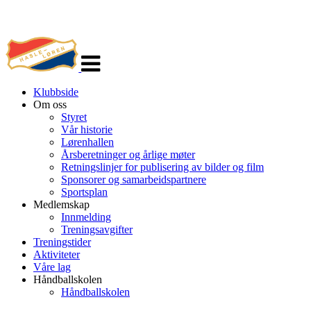
Veksle
navigasjon
Klubbside
Om oss
Styret
Vår historie
Lørenhallen
Årsberetninger og årlige møter
Retningslinjer for publisering av bilder og film
Sponsorer og samarbeidspartnere
Sportsplan
Medlemskap
Innmelding
Treningsavgifter
Treningstider
Aktiviteter
Våre lag
Håndballskolen
Håndballskolen