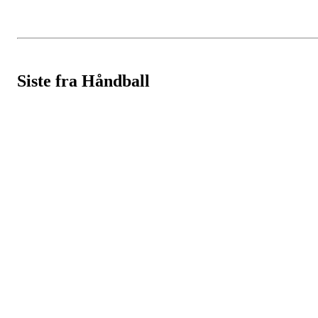
Siste fra Håndball
HL IL - HÅNDBALL
Spireaveien 3
0580 Oslo
Org. nr.: 935538378
dl@hasle-loren.no
Idretter