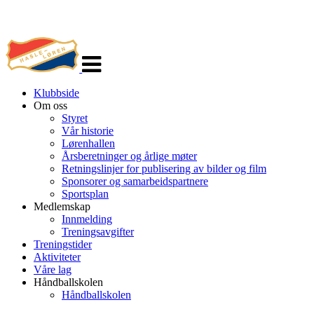
Veksle
navigasjon
Klubbside
Om oss
Styret
Vår historie
Lørenhallen
Årsberetninger og årlige møter
Retningslinjer for publisering av bilder og film
Sponsorer og samarbeidspartnere
Sportsplan
Medlemskap
Innmelding
Treningsavgifter
Treningstider
Aktiviteter
Våre lag
Håndballskolen
Håndballskolen