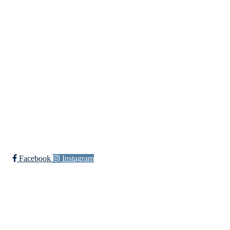
Innebandy
Ishockey
yngres
Sykkel
Fotball
Håndball
Ski
Ishockey Elite
Bli medlem i klubben!
Trykk her for innmelding
Facebook
Instagram