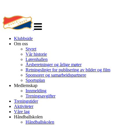
Veksle
navigasjon
Klubbside
Om oss
Styret
Vår historie
Lørenhallen
Årsberetninger og årlige møter
Retningslinjer for publisering av bilder og film
Sponsorer og samarbeidspartnere
Sportsplan
Medlemskap
Innmelding
Treningsavgifter
Treningstider
Aktiviteter
Våre lag
Håndballskolen
Håndballskolen