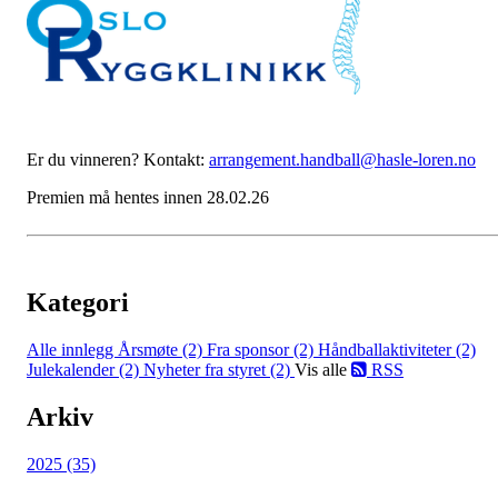
Er du vinneren? Kontakt:
arrangement.handball@hasle-loren.no
Premien må hentes innen 28.02.26
Kategori
Alle innlegg
Årsmøte (2)
Fra sponsor (2)
Håndballaktiviteter (2)
Julekalender (2)
Nyheter fra styret (2)
Vis alle
RSS
Arkiv
2025 (35)