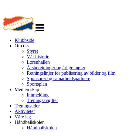
Veksle
navigasjon
Klubbside
Om oss
Styret
Vår historie
Lørenhallen
Årsberetninger og årlige møter
Retningslinjer for publisering av bilder og film
Sponsorer og samarbeidspartnere
Sportsplan
Medlemskap
Innmelding
Treningsavgifter
Treningstider
Aktiviteter
Våre lag
Håndballskolen
Håndballskolen