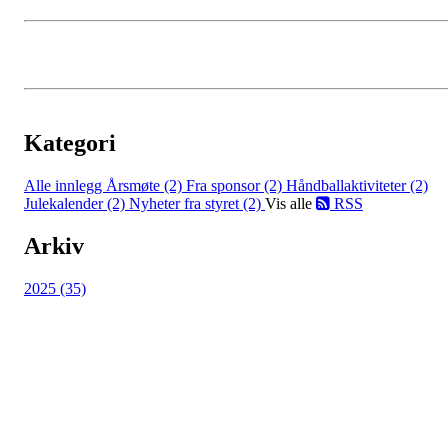
Kategori
Alle innlegg
Årsmøte (2)
Fra sponsor (2)
Håndballaktiviteter (2)
Julekalender (2)
Nyheter fra styret (2)
Vis alle
RSS
Arkiv
2025 (35)
HL IL - HÅNDBALL