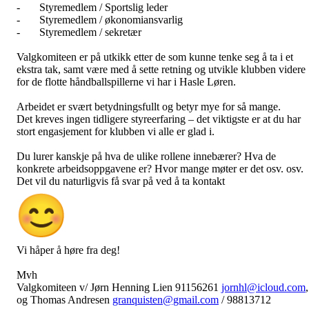
- Styremedlem / Sportslig leder
- Styremedlem / økonomiansvarlig
- Styremedlem / sekretær
Valgkomiteen er på utkikk etter de som kunne tenke seg å ta i et
ekstra tak, samt være med å sette retning og utvikle klubben videre
for de flotte håndballspillerne vi har i Hasle Løren.
Arbeidet er svært betydningsfullt og betyr mye for så mange.
Det kreves ingen tidligere styreerfaring – det viktigste er at du har
stort engasjement for klubben vi alle er glad i.
Du lurer kanskje på hva de ulike rollene innebærer? Hva de
konkrete arbeidsoppgavene er? Hvor mange møter er det osv. osv.
Det vil du naturligvis få svar på ved å ta kontakt
Vi håper å høre fra deg!
Mvh
Valgkomiteen v/ Jørn Henning Lien 91156261
jornhl@icloud.com
,
og Thomas Andresen
granquisten@gmail.com
/ 98813712