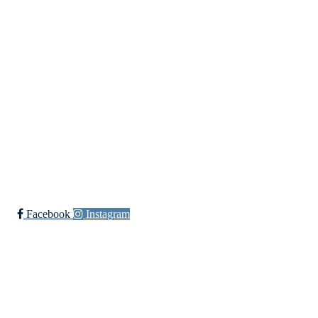
Innebandy
Ishockey
yngres
Sykkel
Fotball
Håndball
Ski
Ishockey Elite
Bli medlem i klubben!
Trykk her for innmelding
Facebook
Instagram