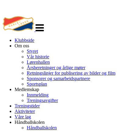
Veksle
navigasjon
Klubbside
Om oss
Styret
Vår historie
Lørenhallen
Årsberetninger og årlige møter
Retningslinjer for publisering av bilder og film
Sponsorer og samarbeidspartnere
Sportsplan
Medlemskap
Innmelding
Treningsavgifter
Treningstider
Aktiviteter
Våre lag
Håndballskolen
Håndballskolen