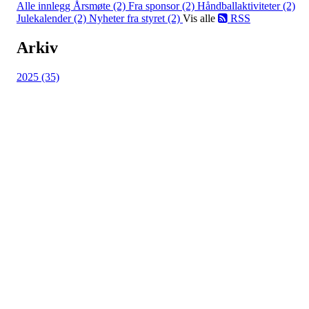
Alle innlegg
Årsmøte (2)
Fra sponsor (2)
Håndballaktiviteter (2)
Julekalender (2)
Nyheter fra styret (2)
Vis alle
RSS
Arkiv
2025 (35)
HL IL - HÅNDBALL
Spireaveien 3
0580 Oslo
Org. nr.: 935538378
dl@hasle-loren.no
Idretter