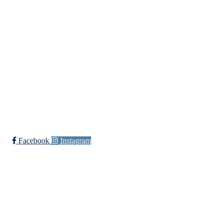
Ishockey
yngres
Sykkel
Fotball
Håndball
Ski
Ishockey Elite
Bli medlem i klubben!
Trykk her for innmelding
Facebook
Instagram