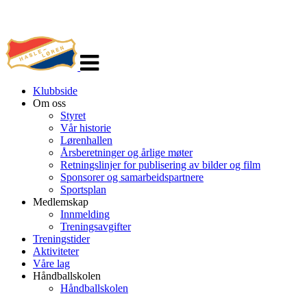
Veksle
navigasjon
Klubbside
Om oss
Styret
Vår historie
Lørenhallen
Årsberetninger og årlige møter
Retningslinjer for publisering av bilder og film
Sponsorer og samarbeidspartnere
Sportsplan
Medlemskap
Innmelding
Treningsavgifter
Treningstider
Aktiviteter
Våre lag
Håndballskolen
Håndballskolen