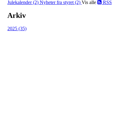
Julekalender (2)
Nyheter fra styret (2)
Vis alle
RSS
Arkiv
2025 (35)
HL IL - HÅNDBALL
Spireaveien 3
0580 Oslo
Org. nr.: 935538378
dl@hasle-loren.no
Idretter
Innebandy