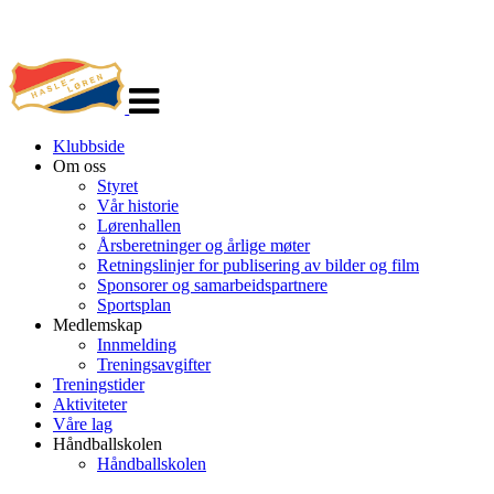
Veksle
navigasjon
Klubbside
Om oss
Styret
Vår historie
Lørenhallen
Årsberetninger og årlige møter
Retningslinjer for publisering av bilder og film
Sponsorer og samarbeidspartnere
Sportsplan
Medlemskap
Innmelding
Treningsavgifter
Treningstider
Aktiviteter
Våre lag
Håndballskolen
Håndballskolen