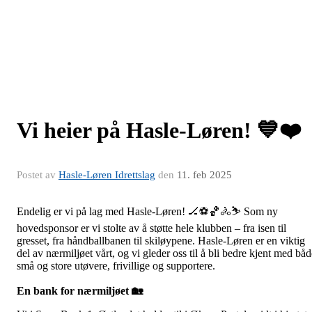
Vi heier på Hasle-Løren! 💙❤️
Postet av
Hasle-Løren Idrettslag
den
11. feb 2025
Endelig er vi på lag med Hasle-Løren! 🏒⚽🏀🚴⛷️ Som ny
hovedsponsor er vi stolte av å støtte hele klubben – fra isen til
gresset, fra håndballbanen til skiløypene. Hasle-Løren er en viktig
del av nærmiljøet vårt, og vi gleder oss til å bli bedre kjent med båd
små og store utøvere, frivillige og supportere.
En bank for nærmiljøet
🏡