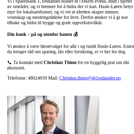
Vi i SpareBank 1, Østlandet holder til i Økern Portal, midt i hjertet
av området, og vi brenner for å bidra der vi kan. Hasle-Løren betyr
mye for lokalsamfunnet, og vi vet at idretten skaper minner,
vennskap og mestringsfølelse for livet. Derfor ønsker vi å gi noe
tilbake og bidra til trygge og gode oppvekstsvilkår.
Din bank – på og utenfor banen
💰
Vi ønsker å være førstevalget for alle i og rundt Hasle-Løren. Ente
du trenger råd om sparing, lån eller forsikring, er vi her for deg.
📞 Ta kontakt med
Christian Thinn
for en hyggelig prat om din
økonomi.
Telefonnr: 48024059 Mail:
Christian.thinn@sb1ostlandet.no