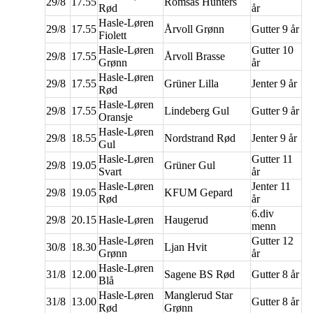
29/8
17.55
Romsås Hunters
Rød
år
Hasle-Løren
29/8
17.55
Årvoll Grønn
Gutter 9 år
Fiolett
Hasle-Løren
Gutter 10
29/8
17.55
Årvoll Brasse
Grønn
år
Hasle-Løren
29/8
17.55
Grüner Lilla
Jenter 9 år
Rød
Hasle-Løren
29/8
17.55
Lindeberg Gul
Gutter 9 år
Oransje
Hasle-Løren
29/8
18.55
Nordstrand Rød
Jenter 9 år
Gul
Hasle-Løren
Gutter 11
29/8
19.05
Grüner Gul
Svart
år
Hasle-Løren
Jenter 11
29/8
19.05
KFUM Gepard
Rød
år
6.div
29/8
20.15
Hasle-Løren
Haugerud
menn
Hasle-Løren
Gutter 12
30/8
18.30
Ljan Hvit
Grønn
år
Hasle-Løren
31/8
12.00
Sagene BS Rød
Gutter 8 år
Blå
Hasle-Løren
Manglerud Star
31/8
13.00
Gutter 8 år
Rød
Grønn