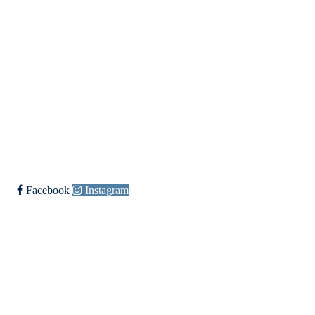
Ishockey
yngres
Sykkel
Fotball
Håndball
Ski
Ishockey Elite
Bli medlem i klubben!
Trykk her for innmelding
Facebook
Instagram