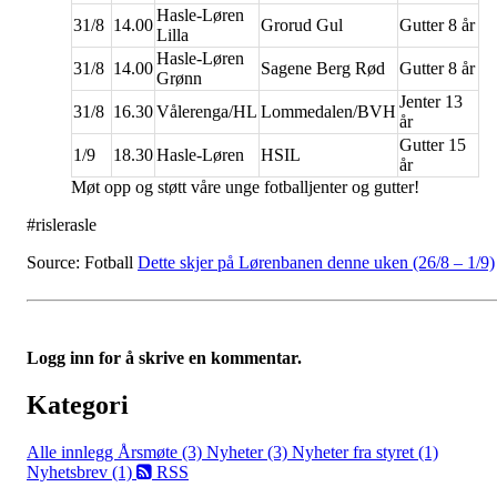
Hasle-Løren
31/8
14.00
Grorud Gul
Gutter 8 år
Lilla
Hasle-Løren
31/8
14.00
Sagene Berg Rød
Gutter 8 år
Grønn
Jenter 13
31/8
16.30
Vålerenga/HL
Lommedalen/BVH
år
Gutter 15
1/9
18.30
Hasle-Løren
HSIL
år
Møt opp og støtt våre unge fotballjenter og gutter!
#rislerasle
Source: Fotball
Dette skjer på Lørenbanen denne uken (26/8 – 1/9)
Logg inn for å skrive en kommentar.
Kategori
Alle innlegg
Årsmøte (3)
Nyheter (3)
Nyheter fra styret (1)
Nyhetsbrev (1)
RSS