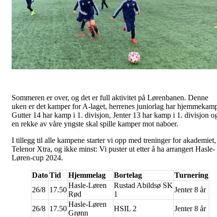
Sommeren er over, og det er full aktivitet på Lørenbanen. Denne
uken er det kamper for A-laget, herrenes juniorlag har hjemmekam
Gutter 14 har kamp i 1. divisjon, Jenter 13 har kamp i 1. divisjon o
en rekke av våre yngste skal spille kamper mot naboer.
I tillegg til alle kampene starter vi opp med treninger for akademiet,
Telenor Xtra, og ikke minst: Vi puster ut etter å ha arrangert Hasle-
Løren-cup 2024.
Dato
Tid
Hjemmelag
Bortelag
Turnering
Hasle-Løren
Rustad Abildsø SK
26/8
17.50
Jenter 8 år
Rød
1
Hasle-Løren
26/8
17.50
HSIL 2
Jenter 8 år
Grønn