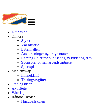
Veksle
navigasjon
Klubbside
Om oss
Styret
Vår historie
Lørenhallen
Årsberetninger og årlige møter
Retningslinjer for publisering av bilder og film
Sponsorer og samarbeidspartnere
Sportsplan
Medlemskap
Innmelding
Treningsavgifter
Treningstider
Aktiviteter
Våre lag
Håndballskolen
Håndballskolen