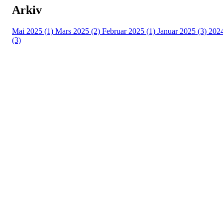
Arkiv
Mai 2025 (1)
Mars 2025 (2)
Februar 2025 (1)
Januar 2025 (3)
202
(3)
HL IL - HÅNDBALL
Spireaveien 3
0580 Oslo
Org. nr.: 935538378
dl@hasle-loren.no
Idretter
Innebandy