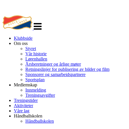
Veksle
navigasjon
Klubbside
Om oss
Styret
Vår historie
Lørenhallen
Årsberetninger og årlige møter
Retningslinjer for publisering av bilder og film
Sponsorer og samarbeidspartnere
Sportsplan
Medlemskap
Innmelding
Treningsavgifter
Treningstider
Aktiviteter
Våre lag
Håndballskolen
Håndballskolen