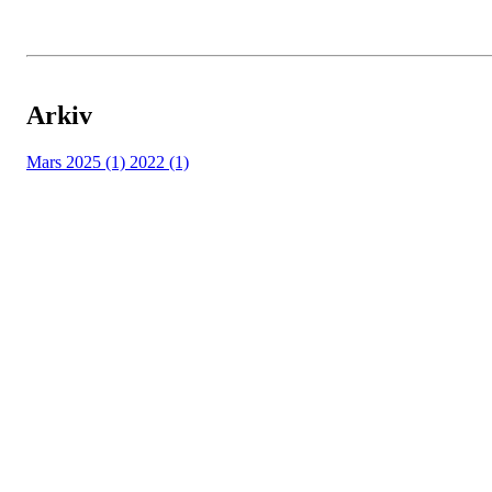
Arkiv
Mars 2025 (1)
2022 (1)
HL IL - HÅNDBALL
Spireaveien 3
0580 Oslo
Org. nr.: 935538378
dl@hasle-loren.no