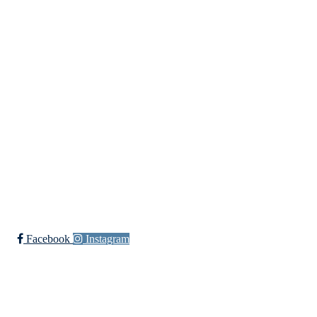
Idretter
Innebandy
Ishockey
yngres
Sykkel
Fotball
Håndball
Ski
Ishockey Elite
Bli medlem i klubben!
Trykk her for innmelding
Facebook
Instagram