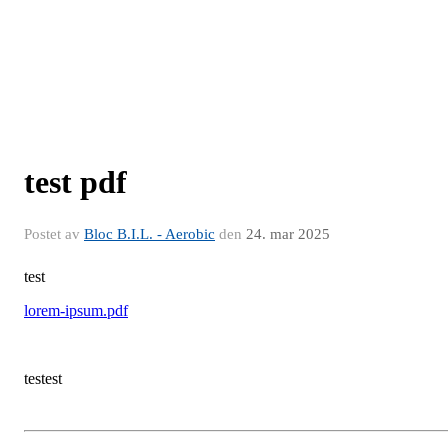
test pdf
Postet av
Bloc B.I.L. - Aerobic
den
24. mar 2025
test
lorem-ipsum.pdf
testest