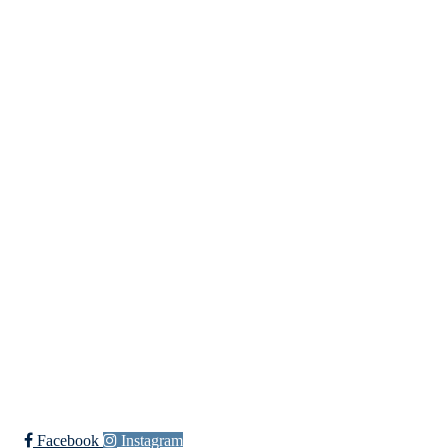
0580 Oslo
Org. nr.: 935538378
dl@hasle-loren.no
Idretter
Innebandy
Ishockey
yngres
Sykkel
Fotball
Håndball
Ski
Ishockey Elite
Bli medlem i klubben!
Trykk her for innmelding
Facebook
Instagram