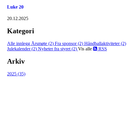
Luke 20
20.12.2025
Kategori
Alle innlegg
Årsmøte (2)
Fra sponsor (2)
Håndballaktiviteter (2)
Julekalender (2)
Nyheter fra styret (2)
Vis alle
RSS
Arkiv
2025 (35)
HL IL - HÅNDBALL
Spireaveien 3