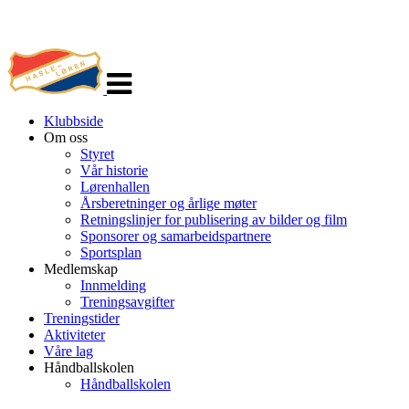
Veksle
navigasjon
Klubbside
Om oss
Styret
Vår historie
Lørenhallen
Årsberetninger og årlige møter
Retningslinjer for publisering av bilder og film
Sponsorer og samarbeidspartnere
Sportsplan
Medlemskap
Innmelding
Treningsavgifter
Treningstider
Aktiviteter
Våre lag
Håndballskolen
Håndballskolen