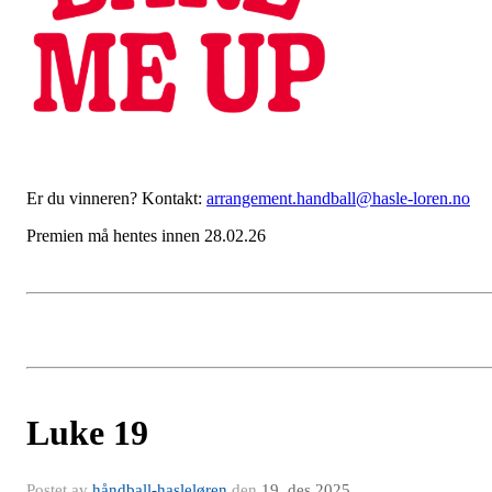
Er du vinneren? Kontakt:
arrangement.handball@hasle-loren.no
Premien må hentes innen 28.02.26
Luke 19
Postet av
håndball-hasleløren
den
19. des 2025