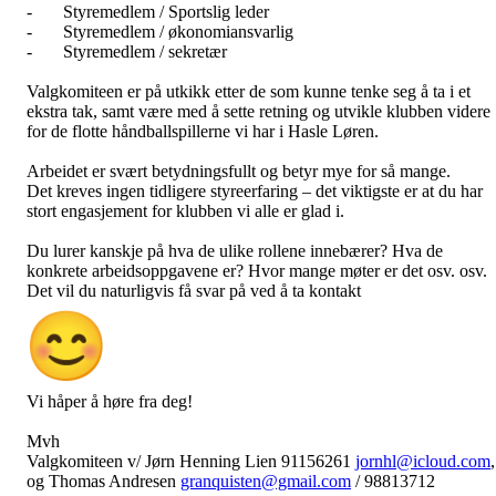
- Styremedlem / Sportslig leder
- Styremedlem / økonomiansvarlig
- Styremedlem / sekretær
Valgkomiteen er på utkikk etter de som kunne tenke seg å ta i et
ekstra tak, samt være med å sette retning og utvikle klubben videre
for de flotte håndballspillerne vi har i Hasle Løren.
Arbeidet er svært betydningsfullt og betyr mye for så mange.
Det kreves ingen tidligere styreerfaring – det viktigste er at du har
stort engasjement for klubben vi alle er glad i.
Du lurer kanskje på hva de ulike rollene innebærer? Hva de
konkrete arbeidsoppgavene er? Hvor mange møter er det osv. osv.
Det vil du naturligvis få svar på ved å ta kontakt
Vi håper å høre fra deg!
Mvh
Valgkomiteen v/ Jørn Henning Lien 91156261
jornhl@icloud.com
,
og Thomas Andresen
granquisten@gmail.com
/ 98813712