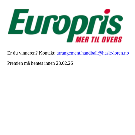
Er du vinneren? Kontakt:
arrangement.handball@hasle-loren.no
Premien må hentes innen 28.02.26
Luke 13
Postet av
håndball-hasleløren
den
13. des 2025